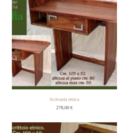
Scrivania etnica
278,00
€