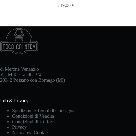
239,00
€
di Merone Venanzio
Via M.K. Gandhi 2/4
20042 Pessano con Bornago (MI)
Info & Privacy
Spedizioni e Tempi di Consegna
Condizioni di Vendita
Condizioni di Utilizzo
Privacy
Normativa Cookie