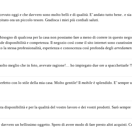
cevuto oggi e che davvero sono molto belli e di qualità. E’ andato tutto bene.. e si
tato ora un piccolo tesoro. Gradisca i miei più cordiali saluti.
bisogno di qualcosa per la casa non possiamo fare a meno di correre in questo nego
de disponibilità e competenza. Il negozio così come il sito internet sono curatissim
to la stessa professionalità, esperienza e conoscenza così profonda degli
arredament
olto meglio che in foto, avevate ragione!… ho impiegato due ore a spacchettarle !!
erfetto con lo stile della mia casa. Molto gentile! Il
mobile
è splendido. E’ sempre un
a disponibilità e per la qualità del vostro lavoro e dei vostri prodotti. Sarò sempre 
è davvero un bellissimo oggetto. Spero di avere modo di fare presto altri acquisti. Co