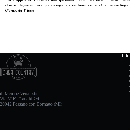
altre parole, siete un esempio da seguire, complimenti e basta! Tantissimi Augur
Giorgio da Trieste
Info
di Merone Venanzio
Via M.K. Gandhi 2/4
20042 Pessano con Bornago (MI)