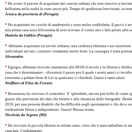
*
Ho avuto il piacere di acquistare dei cuscini indiani che non riuscivo a trovar
bellissimi nella realtà lo sono ancor più. Tempo di spedizioni brevissimi, in nemm
Jessica da provincia di (Perugia)
*
Ho acquistato tre ciotole di madreperla e sono molto soddisfatta. Il pacco è a
mia prima casa sono felicissima di aver scovato il vostro sito e farò presto altri a
Daniela da Gubbio (Perugia)
*
Abbiamo acquistato un tavolo indiano, una credenza tibetana e un cassettone 
individuati sul sito, costruito veramente molto bene. La consegna è stata puntual
Alessandra
*
Egregio, abbiamo ricevuto stamattina alle 09.00 il tavolo e la libreria e dobbi
casa che è determinante – diventerà il pezzo per il quale i nostri amici ci invi
esiteremo a parlare bene di Lei se qualcuno ci chiederà. Grazie e tanti saluti.
Wolfhart ed Elisa da Ferrara
*
Buonasera, ho ricevuto il comodino. E’ splendido, ancora più bello di come ap
grazie alla precisione dei dati che fornite e alla chiarezza delle fotografie. Desi
2010, per una persona disabile che ha difficoltà negli spostamenti e che deve e
rendendomi libera e indipendente. Grazie! Buona serata.
Nicoletta da Segrate (MI)
*
Ho ricevuto la piccola libreria in ottimo stato, visto che è stata imballata in
casa mia. Cordialmente.