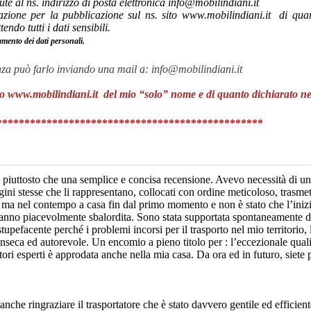
ute al ns. indirizzo di posta elettronica info@mobilindiani.it
izzazione per la pubblicazione sul ns. sito www.mobilindiani.it di qu
do tutti i dati sensibili.
tamento dei dati personali.
anza può farlo inviando una mail a:
info@mobilindiani.it
ito www.mobilindiani.it del mio “solo” nome e di quanto dichiarato ne
************************************************
e, piuttosto che una semplice e concisa recensione. Avevo necessità di u
ini stesse che li rappresentano, collocati con ordine meticoloso, trasmet
a nel contempo a casa fin dal primo momento e non è stato che l’inizio de
 hanno piacevolmente sbalordita. Sono stata supportata spontaneamente d
upefacente perché i problemi incorsi per il trasporto nel mio territorio, l
inseca ed autorevole. Un encomio a pieno titolo per : l’eccezionale quali
ori esperti è approdata anche nella mia casa. Da ora ed in futuro, siete p
nche ringraziare il trasportatore che è stato davvero gentile ed efficien