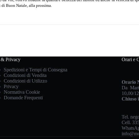
i di Buon Natale, alla prossima.
 & Privacy
Orari e C
Spedizioni e Tempi di Consegna
Condizioni di Vendita
Condizioni di Utilizzo
Orario 
Privacy
Da Mart
Normativa Cookie
10,00/12
Domande Frequenti
Chiuso i
Tel. neg
Cell.
335
WhatsA
info@mob