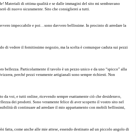
ede! Materiali di ottima qualità e se dalle immagini del sito mi sembravano
nerò di nuovo sicuramente. Sito che consiglierei a tutti.
 davvero impeccabile e poi…sono davvero bellissime. In procinto di arredare la
o di vedere il fornitissimo negozio, ma la scelta è comunque caduta sui pezzi
loro bellezza. Particolarmente il tavolo è un pezzo unico e da uno “spicco” alla
Svizzera, perché pezzi veramente artigianali sono sempre richiesti. Non
o da voi, e tutti online, ricevendo sempre esattamente ciò che desideravo,
bellezza dei prodotti. Sono veramente felice di aver scoperto il vostro sito nel
ibilità di continuare ad arredare il mio appartamento con mobili bellissimi,
 Voi fatta, come anche alle mie attese, essendo destinato ad un piccolo angolo di