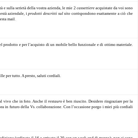
 e sulla serietà della vostra azienda, le mie 2
cassettiere
acquistate da voi sono
nestà aziendale, i
prodotti descritti sul
sito
corrispondono esattamente a ciò che
esta mail
.
 prodotto e per l’acquisto di un mobile bello funzionale e di ottimo materiale.
le per tutto.
A presto, saluti cordiali.
al vivo che in foto. Anche il
restauro
è ben riuscito.
Desidero ringraziare per la
ra in futuro della Vs. collaborazione.
Con l’occasione porgo i miei più cordiali
pedizione (ordinato il 16 e arrivato il 20 con un week end di mezzo); non ci sono