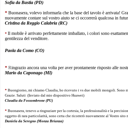
Sofia da Bastia (PD)
*
Buonasera,
volevo informarla che la base del tavolo è arrivata! Gra
nuovamente contare sul vostro aiuto se ci occorrerà qualcosa in futur
Cristina da Reggio Calabria (RC)
Il mobile è arrivato perfettamente imballato, i colori sono esattamen
*
gentilezza del venditore.
Paola da Como (CO)
*
R
ingrazio ancora una volta per aver prontamente risposto alle nost
Mario da Caponago (MI)
*
Buongiorno, mi chiamo Claudia, ho ricevuto i vs due mobili mongoli. Sono molt
Grazie. Saluti (Inviato dal mio dispositivo Huawei)
Claudia da Fossombrone (PU)
*
Buonasera, tenevo a ringraziare per la cortesia, la professionalità e la precisi
oggetto di rara particolarità, sono certa che ricorrerò nuovamente al Vostro sit
Daniela da Seregno (Monza Brianza)