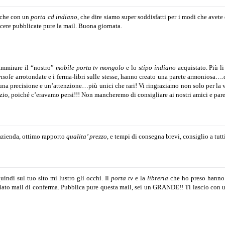
nche con un
porta cd indiano
, che dire siamo super soddisfatti per i modi che avete 
acere pubblicate pure la mail. Buona giornata.
’ammirare il “nostro”
mobile porta tv mongolo
e lo
stipo indiano
acquistato. Più l
nsole
arrotondate e i ferma-libri sulle stesse, hanno creato una parete armoniosa….
na precisione e un’attenzione…più unici che rari! Vi ringraziamo non solo per la vo
zio, poiché c’eravamo persi!!!
Non mancheremo di consigliare ai nostri amici e pare
 azienda, ottimo rapporto
qualita’ prezzo
, e tempi di consegna brevi, consiglio a tutti
indi sul tuo sito mi lustro gli occhi.
Il
porta tv
e la
libreria
che ho preso hanno 
viato mail di conferma.
P
ubblica pure questa mail,
sei un GRANDE!!
Ti lascio con 