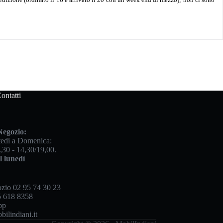
ontatti
Negozio:
edi a Domenica:
,30 - 14,30/19,00.
l lunedì
ozio
02 95 74 30 23
 618 8358
pp
ilindiani.it