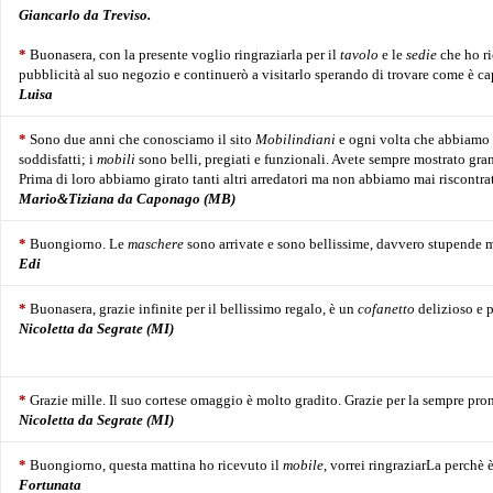
Giancarlo da Treviso.
*
Buonasera, con la presente voglio ringraziarla per il
tavolo
e le
sedie
che ho ri
pubblicità al suo negozio e continuerò a visitarlo sperando di trovare come è capi
Luisa
*
Sono due anni che conosciamo il sito
Mobilindiani
e ogni volta che abbiamo 
soddisfatti; i
mobili
sono belli, pregiati e funzionali. Avete sempre mostrato gran
Prima di loro abbiamo girato tanti altri arredatori ma non abbiamo mai riscontra
Mario&Tiziana
da Caponago (MB)
*
Buongiorno. Le
maschere
sono arrivate e sono bellissime, davvero stupende m
Edi
*
Buonasera, grazie infinite per il bellissimo regalo, è un
cofanetto
delizioso e p
Nicoletta da Segrate (MI)
*
Grazie mille. Il suo cortese omaggio è molto gradito. Grazie per la sempre pront
Nicoletta da Segrate (MI)
*
Buongiorno, questa mattina ho ricevuto il
mobile
, vorrei ringraziarLa perchè 
Fortunata