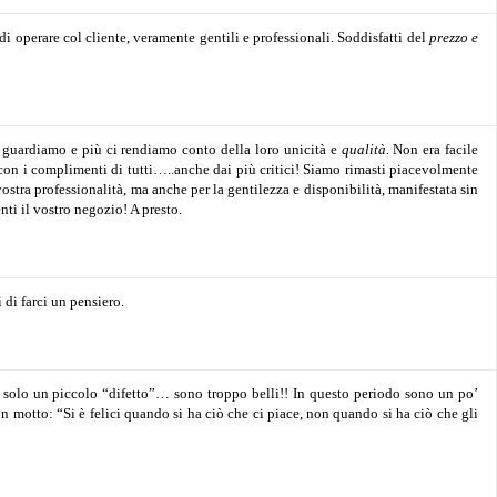
di operare col cliente, veramente gentili e professionali. Soddisfatti del
prezzo e
i guardiamo e più ci rendiamo conto della loro unicità e
qualità.
Non era facile
con i complimenti di tutti…..anche dai più critici!
Siamo rimasti piacevolmente
stra professionalità, ma anche per la gentilezza e disponibilità, manifestata sin
nti il vostro negozio!
A presto.
 di farci un pensiero.
solo un piccolo “difetto”… sono troppo belli!! In questo periodo sono un po’
un motto:
“Si è felici quando si ha ciò che ci piace, non quando si ha ciò che gli