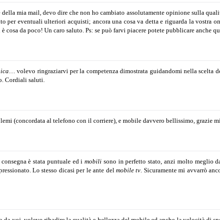
 della mia mail, devo dire che non ho cambiato assolutamente opinione sulla qualità
ito per eventuali ulteriori acquisti; ancora una cosa va detta e riguarda la vostra o
n è cosa da poco! Un caro saluto.
Ps: se può farvi piacere potete pubblicare anche qu
nica
… volevo ringraziarvi per la competenza dimostrata guidandomi nella scelta del
o.
Cordiali saluti.
lemi (concordata al telefono con il corriere), e mobile davvero bellissimo, grazie mil
a consegna è stata puntuale ed i
mobili
sono in perfetto stato, anzi molto meglio d
ressionato. Lo stesso dicasi per le ante del
mobile tv
. Sicuramente mi avvarrò anco
o da voi, volevo ribadire la qualità e bellezza del mobile ed anche la velocità di s