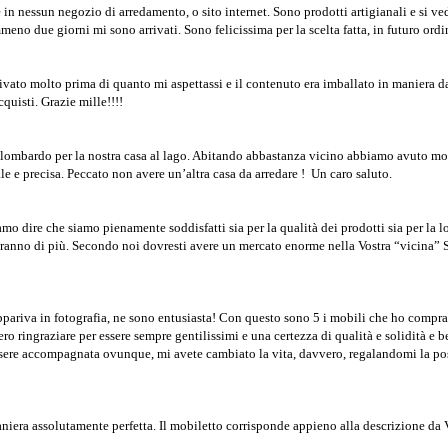
e in nessun negozio di arredamento, o sito internet. Sono prodotti artigianali e si v
eno due giorni mi sono arrivati. Sono felicissima per la scelta fatta, in futuro ordi
rrivato molto prima di quanto mi aspettassi e il contenuto era imballato in maniera
cquisti. Grazie mille!!!!
lombardo per la nostra casa al lago. Abitando abbastanza vicino abbiamo avuto mod
e e precisa. Peccato non avere un’altra casa da arredare ! Un caro saluto.
amo dire che siamo pienamente soddisfatti sia per la qualità dei prodotti sia per la 
dieranno di più. Secondo noi dovresti avere un mercato enorme nella Vostra “vicina” 
pariva in fotografia, ne sono entusiasta! Con questo sono 5 i mobili che ho comprat
dero ringraziare per essere sempre gentilissimi e una certezza di qualità e solidità e 
ssere accompagnata ovunque, mi avete cambiato la vita, davvero, regalandomi la poss
 maniera assolutamente perfetta. Il mobiletto corrisponde appieno alla descrizione da