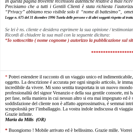
In questa pagina troverete recensioni autentiche relative a mail ricev
Precisiamo che a tutti i Gentili Clienti è stata richiesta l’autor
“Privacy” abbiamo reso visibile solo il “nome di battesimo”, ometten
Legge n. 675 del 31 dicembre 1996 Tutela delle persone e di altri soggetti rispetto al trat
Se lei è ns. cliente e desidera esprimere la sua opinione / testimoni
Ricordi di chiudere la sua mail con la seguente dicitura:
“Io sottoscritto ( nome cognome ) autorizzo la pubblicazione sul s
*****************
*
Potrei estendere il racconto di un viaggio unico ed indimenticabil
oggetto. La descrizione é accurata per ogni singolo articolo, le immag
incredibile da vivere. Mi sono sentita trasportata in un nuovo mondo m
professionalità del signor Venanzio e della sua gentile consorte, mi
per fase, nella maniera in cui nessun altro si era mai impegnato ed è st
soddisfazione del cliente non è affatto approssimativa, é semmai intr
scrupolosità per l’imballaggio. La vostra indole indiscussa di viaggiat
Grazie infinite.
Maria da Milis (OR)
*
Buongiorno ! Mobile arrivato ed è bellissimo. Grazie mille. Vorrei a