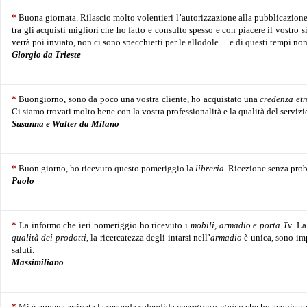
*
Buona giornata. Rilascio molto volentieri l’autorizzazione alla pubblicazione
tra gli acquisti migliori che ho fatto e consulto spesso e con piacere il vostro s
verrà poi inviato, non ci sono specchietti per le allodole… e di questi tempi no
Giorgio da Trieste
*
Buongiorno, sono da poco una vostra cliente, ho acquistato una
credenza et
Ci siamo trovati molto bene con la vostra professionalità e la qualità del servizi
Susanna e Walter da Milano
*
Buon giorno,
ho ricevuto questo pomeriggio la
libreria
. Ricezione senza prob
Paolo
*
La informo che ieri pomeriggio ho ricevuto i
mobili,
armadio e porta Tv
. L
qualità dei prodotti
, la ricercatezza degli intarsi nell’
armadio
è unica, sono imp
saluti.
Massimiliano
*
Mi è appena arrivata la seconda splendida
cassettiera etnica
che ho acquistat