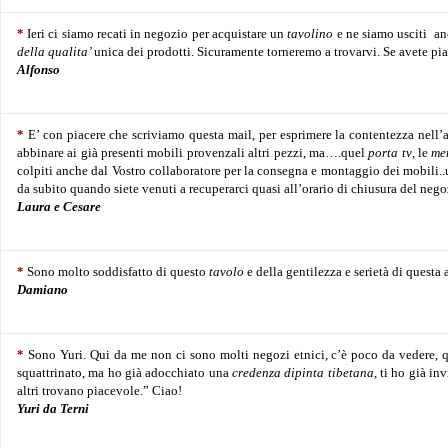
*
Ieri ci siamo recati in negozio per acquistare un
tavolino
e ne siamo usciti a
della qualita’
unica dei prodotti. Sicuramente torneremo a trovarvi. Se avete pi
Alfonso
*
E’ con piacere che scriviamo questa mail, per esprimere la contentezza nell
abbinare ai già presenti mobili provenzali altri pezzi, ma….quel
porta tv
, le
me
colpiti anche dal Vostro collaboratore per la consegna e montaggio dei mobili..u
da subito quando siete venuti a recuperarci quasi all’orario di chiusura del nego
Laura e Cesare
*
Sono molto soddisfatto di questo
tavolo
e della gentilezza e serietà di questa
Damiano
*
Sono Yuri.
Qui da me non ci sono molti negozi etnici, c’è poco da vedere, qu
squattrinato, ma ho già adocchiato una
credenza dipinta tibetana
, ti ho già in
altri trovano piacevole.” Ciao!
Yuri da Terni